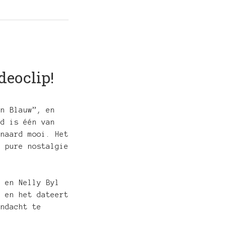
deoclip!
en Blauw”, en
ed is één van
enaard mooi. Het
t pure nostalgie
) en Nelly Byl
, en het dateert
andacht te