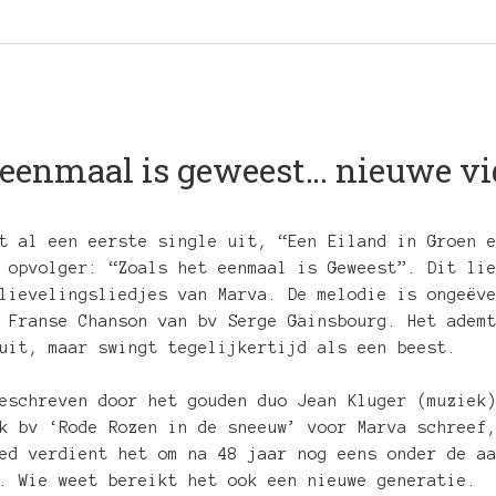
 eenmaal is geweest… nieuwe vi
t al een eerste single uit, “Een Eiland in Groen 
 opvolger: “Zoals het eenmaal is Geweest”. Dit li
lievelingsliedjes van Marva. De melodie is ongeëv
 Franse Chanson van bv Serge Gainsbourg. Het adem
uit, maar swingt tegelijkertijd als een beest.
eschreven door het gouden duo Jean Kluger (muziek
k bv ‘Rode Rozen in de sneeuw’ voor Marva schreef
ed verdient het om na 48 jaar nog eens onder de a
. Wie weet bereikt het ook een nieuwe generatie.