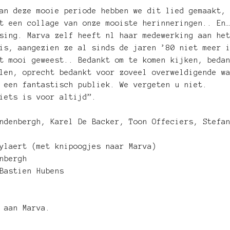
an deze mooie periode hebben we dit lied gemaakt,
t een collage van onze mooiste herinneringen.. En
sing. Marva zelf heeft nl haar medewerking aan he
is, aangezien ze al sinds de jaren ’80 niet meer 
t mooi geweest.. Bedankt om te komen kijken, beda
len, oprecht bedankt voor zoveel overweldigende w
 een fantastisch publiek. We vergeten u niet.
iets is voor altijd”.
ndenbergh, Karel De Backer, Toon Offeciers, Stefa
ylaert (met knipoogjes naar Marva)
nbergh
Bastien Hubens
 aan Marva.