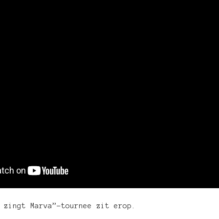
 zingt Marva”-tournee zit erop.