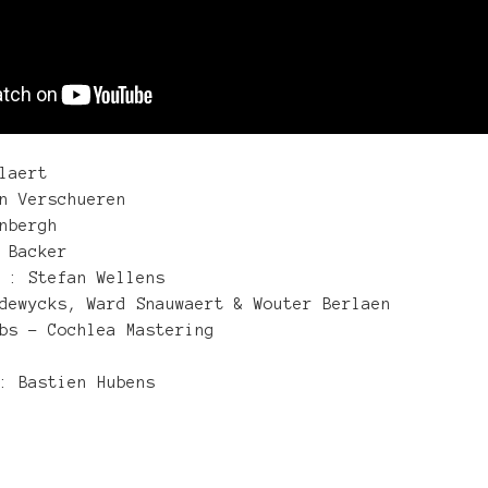
laert
n Verschueren
nbergh
 Backer
 : Stefan Wellens
dewycks, Ward Snauwaert & Wouter Berlaen
bs – Cochlea Mastering
: Bastien Hubens