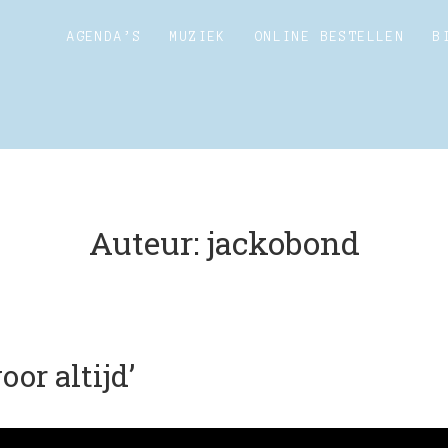
AGENDA’S
MUZIEK
ONLINE BESTELLEN
B
Auteur:
jackobond
oor altijd’