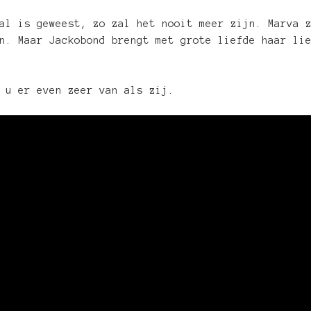
al is geweest, zo zal het nooit meer zijn. Marva 
n. Maar Jackobond brengt met grote liefde haar li
 u er even zeer van als zij.