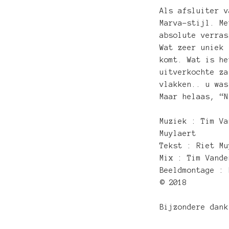
Als afsluiter v
Marva-stijl. Me
absolute verras
Wat zeer uniek 
komt. Wat is he
uitverkochte za
vlakken.. u was
Maar helaas, “N
Muziek : Tim Va
Muylaert
Tekst : Riet Mu
Mix : Tim Vande
Beeldmontage : 
© 2018
Bijzondere dank