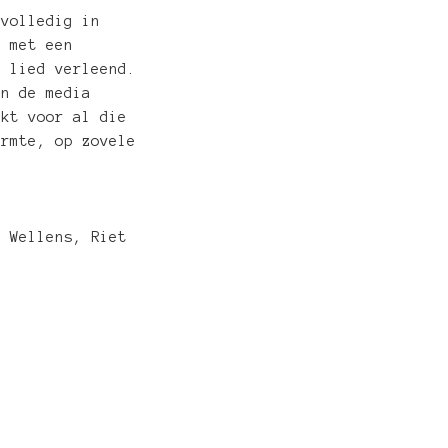
 volledig in
… met een
t lied verleend.
in de media
nkt voor al die
armte, op zovele
n Wellens, Riet