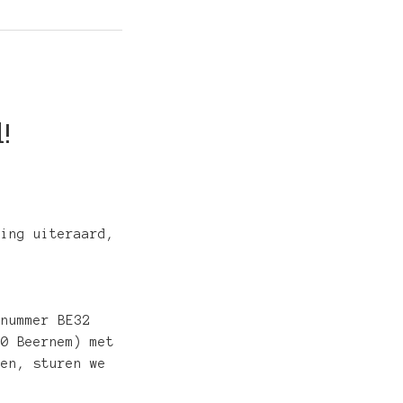
!
ving uiteraard,
nummer BE32
30 Beernem) met
gen, sturen we