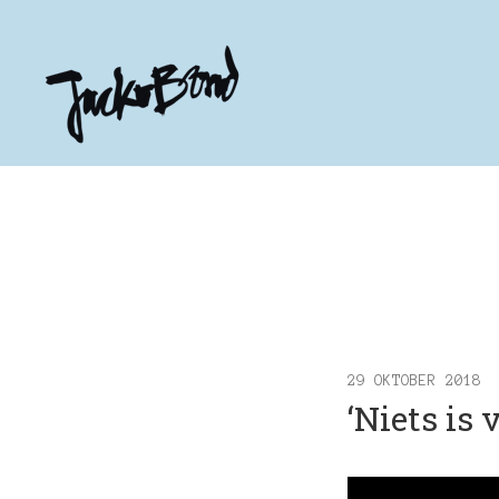
JACKOBOND
Officiële
website
29 OKTOBER 2018
‘Niets is v