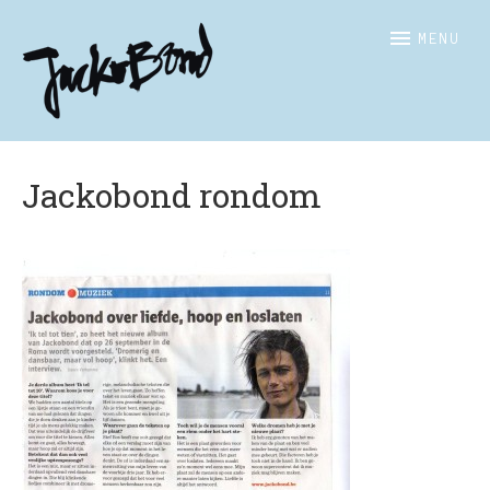
JACKOBOND
Officiële
MENU
website
Jackobond rondom